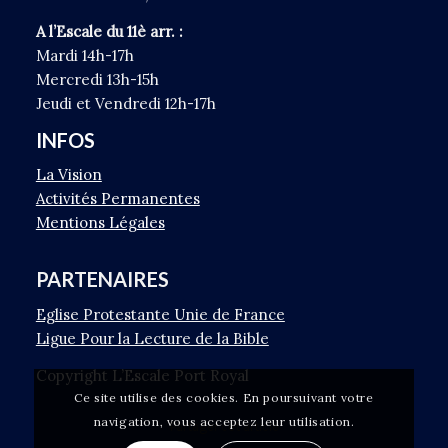
A l’Escale du 11è arr. :
Mardi 14h-17h
Mercredi 13h-15h
Jeudi et Vendredi 12h-17h
INFOS
La Vision
Activités Permanentes
Mentions Légales
PARTENAIRES
Eglise Protestante Unie de France
Ligue Pour la Lecture de la Bible
Copyright L’Escale Port Royal
Ce site utilise des cookies. En poursuivant votre
navigation, vous acceptez leur utilisation.
Partager cet article