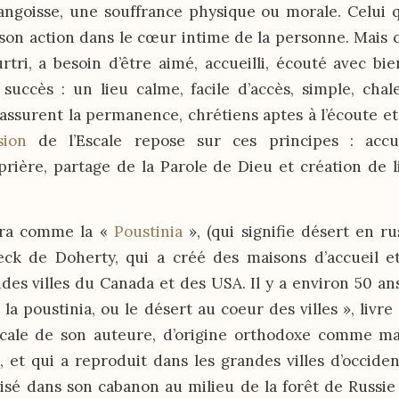
angoisse, une souffrance physique ou morale. Celui q
 son action dans le cœur intime de la personne. Mais ce
tri, a besoin d’être aimé, accueilli, écouté avec bie
succès : un lieu calme, facile d’accès, simple, cha
assurent la permanence, chrétiens aptes à l’écoute et à
ision
de l’Escale repose sur ces principes : accu
 prière, partage de la Parole de Dieu et création de l
era comme la «
Poustinia
», (qui signifie désert en ru
ck de Doherty, qui a créé des maisons d’accueil e
es villes du Canada et des USA. Il y a environ 50 an
« la poustinia, ou le désert au coeur des villes », livr
dicale de son auteure, d’origine orthodoxe comme 
 et qui a reproduit dans les grandes villes d’occiden
isé dans son cabanon au milieu de la forêt de Russie :