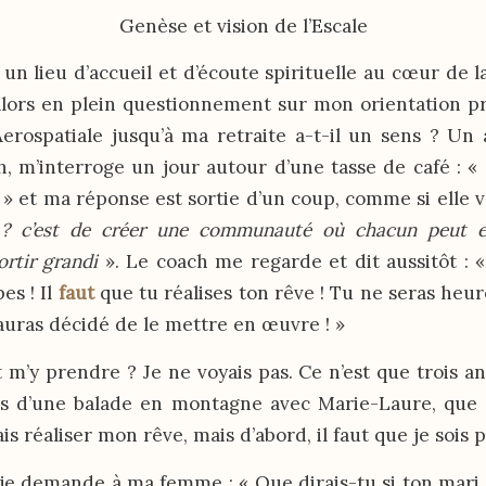
Genèse et vision de l’Escale
r un lieu d’accueil et d’écoute spirituelle au cœur de l
s alors en plein questionnement sur mon orientation pr
Aerospatiale jusqu’à ma retraite a-t-il un sens ? Un a
h, m’interroge un jour autour d’une tasse de café : « 
? » et ma réponse est sortie d’un coup, comme si elle ve
 c’est de créer une communauté où chacun peut en
ortir grandi
». Le coach me regarde et dit aussitôt : «
pes ! Il
faut
que tu réalises ton rêve ! Tu ne seras heur
uras décidé de le mettre en œuvre ! »
’y prendre ? Je ne voyais pas. Ce n’est que trois an
rs d’une balade en montagne avec Marie-Laure, que l
ais réaliser mon rêve, mais d’abord, il faut que je sois 
e demande à ma femme : « Que dirais-tu si ton mari 