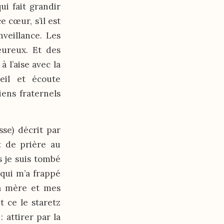
ui fait grandir
 cœur, s’il est
nveillance. Les
leureux. Et des
 l’aise avec la
eil et écoute
iens fraternels
sse) décrit par
t de prière au
s je suis tombé
e qui m’a frappé
ma mère et mes
t ce le staretz
 attirer par la