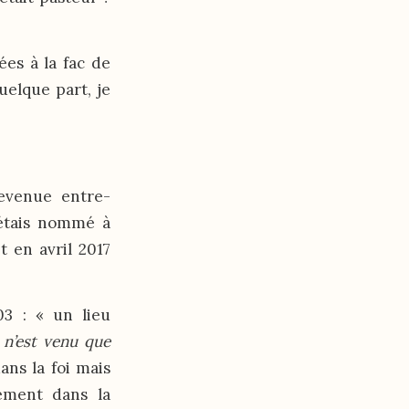
ées à la fac de
uelque part, je
devenue entre-
’étais nommé à
t en avril 2017
03 : « un lieu
 n’est venu que
ans la foi mais
mement dans la