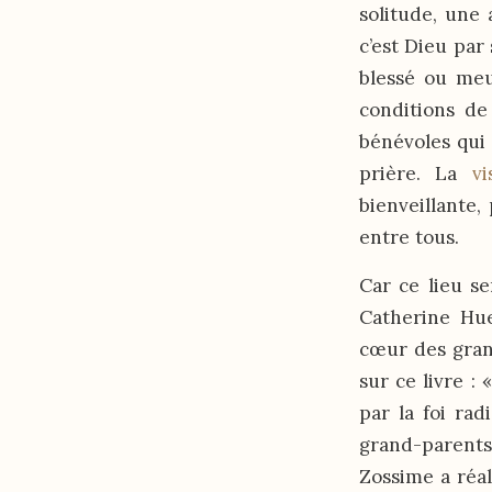
solitude, une 
c’est Dieu par
blessé ou meur
conditions de 
bénévoles qui 
prière. La
v
bienveillante,
entre tous.
Car ce lieu s
Catherine Hue
cœur des grand
sur ce livre : 
par la foi ra
grand-parents,
Zossime a réal