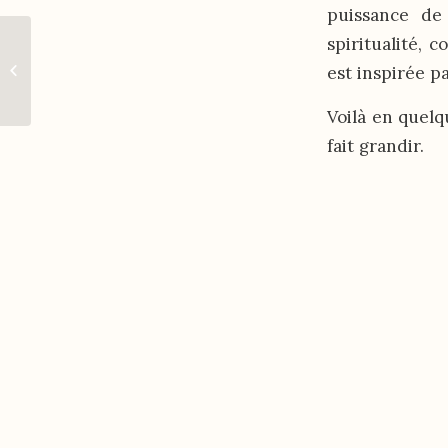
puissance de
spiritualité, 
Le partage biblique à
plusieurs c’est plus
est inspirée pa
facile
Voilà en quelq
fait grandir.