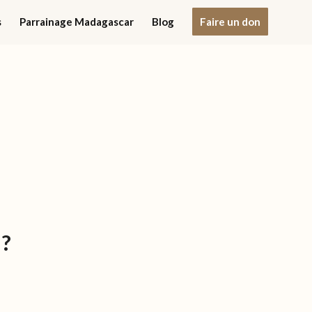
s
Parrainage Madagascar
Blog
Faire un don
 ?