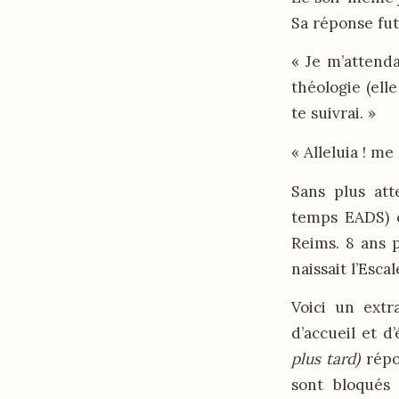
Sa réponse fut
« Je m’attenda
théologie (ell
te suivrai. »
« Alleluia ! me 
Sans plus att
temps EADS) e
Reims. 8 ans p
naissait l’Escal
Voici un extr
d’accueil et d
plus tard)
répon
sont bloqués 