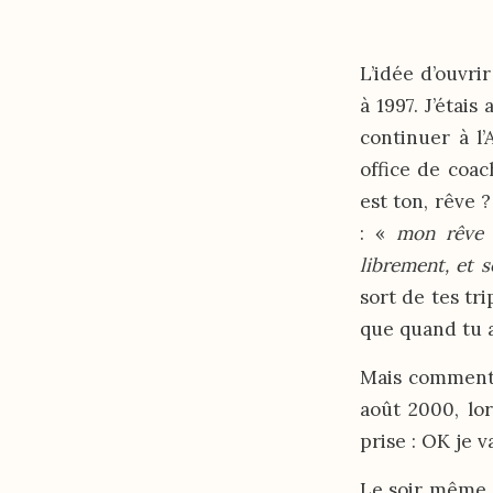
L’idée d’ouvri
à 1997. J’étai
continuer à l’
office de coac
est ton, rêve 
: «
mon rêve ?
librement, et s
sort de tes tri
que quand tu a
Mais comment m
août 2000, lo
prise : OK je v
Le soir même j