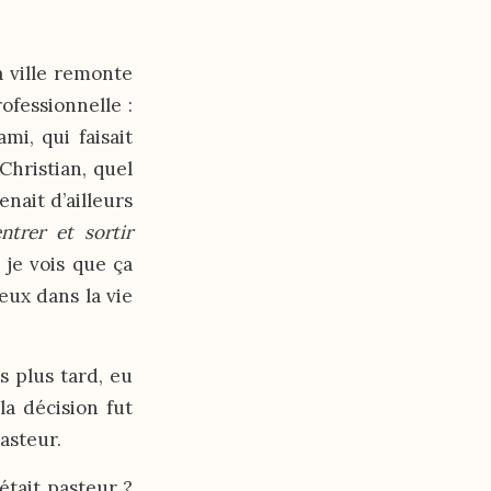
a ville remonte
ofessionnelle :
mi, qui faisait
Christian, quel
nait d’ailleurs
trer et sortir
 je vois que ça
eux dans la vie
s plus tard, eu
a décision fut
pasteur.
était pasteur ?